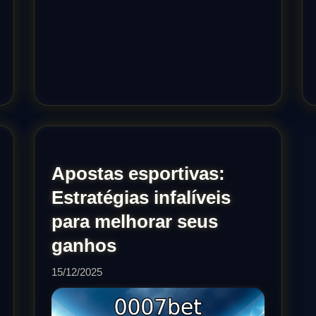
Apostas esportivas:
Estratégias infalíveis
para melhorar seus
ganhos
15/12/2025