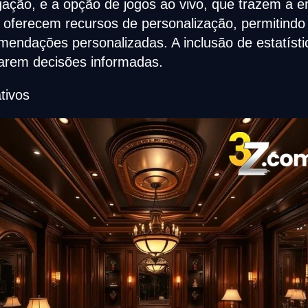
avegação, e a opção de jogos ao vivo, que trazem a 
s oferecem recursos de personalização, permitind
mendações personalizadas. A inclusão de estatísti
arem decisões informadas.
tivos