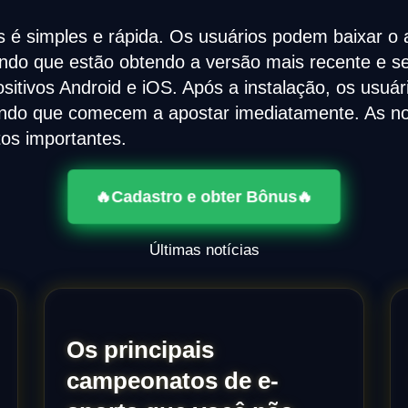
s é simples e rápida. Os usuários podem baixar o a
ntindo que estão obtendo a versão mais recente e s
sitivos Android e iOS. Após a instalação, os usuá
tindo que comecem a apostar imediatamente. As no
os importantes.
🔥Cadastro e obter Bônus🔥
Últimas notícias
Os principais
campeonatos de e-