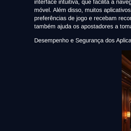
interface intuitiva, que facilita a n
móvel. Além disso, muitos aplicativo
preferências de jogo e recebam reco
também ajuda os apostadores a tom
Desempenho e Segurança dos Aplica