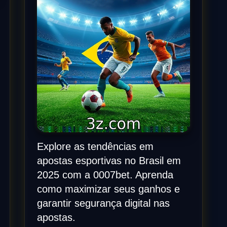
Explore as tendências em
apostas esportivas no Brasil em
2025 com a 0007bet. Aprenda
como maximizar seus ganhos e
garantir segurança digital nas
apostas.