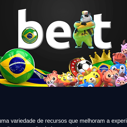
uma variedade de recursos que melhoram a experiê