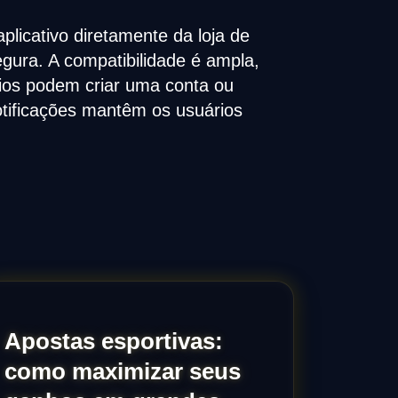
plicativo diretamente da loja de
egura. A compatibilidade é ampla,
rios podem criar uma conta ou
tificações mantêm os usuários
Apostas esportivas:
como maximizar seus