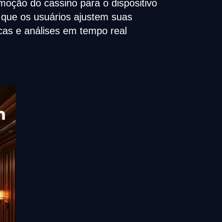
emoção do cassino para o dispositivo
o que os usuários ajustem suas
cas e análises em tempo real