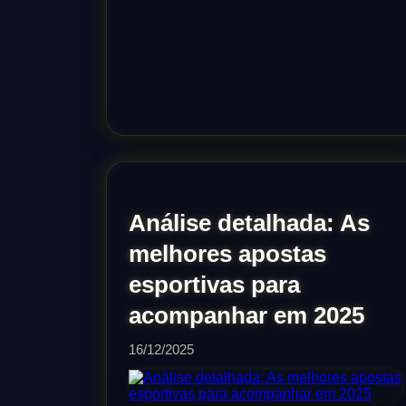
Análise detalhada: As
melhores apostas
esportivas para
acompanhar em 2025
16/12/2025