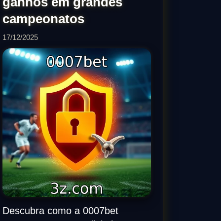
ganhos em grandes
campeonatos
17/12/2025
Descubra como a 0007bet